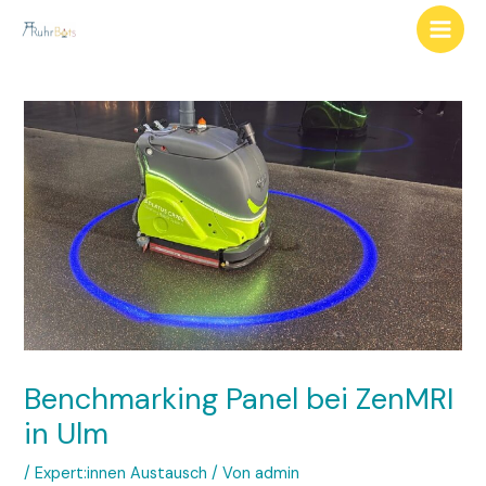
Zum
Inhalt
Main
springen
Men
Benchmarking Panel bei ZenMRI
in Ulm
/
Expert:innen Austausch
/ Von
admin