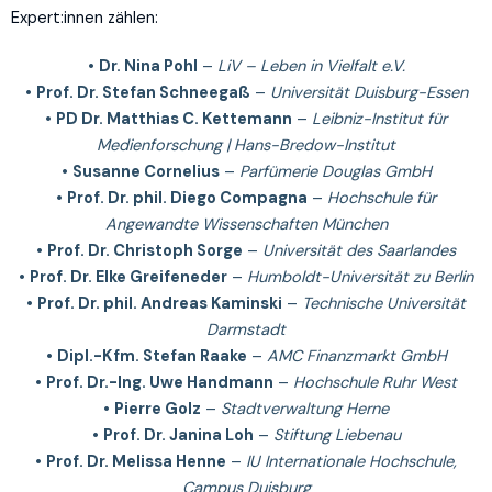
Expert:innen zählen:
•
Dr. Nina Pohl
–
LiV – Leben in Vielfalt e.V.
•
Prof. Dr. Stefan Schneegaß
–
Universität Duisburg-Essen
•
PD Dr. Matthias C. Kettemann
–
Leibniz-Institut für
Medienforschung | Hans-Bredow-Institut
•
Susanne Cornelius
–
Parfümerie Douglas GmbH
•
Prof. Dr. phil. Diego Compagna
–
Hochschule für
Angewandte Wissenschaften München
•
Prof. Dr. Christoph Sorge
–
Universität des Saarlandes
•
Prof. Dr. Elke Greifeneder
–
Humboldt-Universität zu Berlin
•
Prof. Dr. phil. Andreas Kaminski
–
Technische Universität
Darmstadt
•
Dipl.-Kfm. Stefan Raake
–
AMC Finanzmarkt GmbH
•
Prof. Dr.-Ing. Uwe Handmann
–
Hochschule Ruhr West
•
Pierre Golz
–
Stadtverwaltung Herne
•
Prof. Dr. Janina Loh
–
Stiftung Liebenau
•
Prof. Dr. Melissa Henne
–
IU Internationale Hochschule,
Campus Duisburg