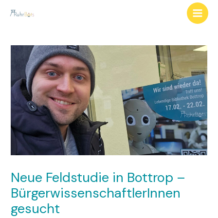
Zum
Inhalt
Main
springen
Men
Neue Feldstudie in Bottrop –
BürgerwissenschaftlerInnen
gesucht