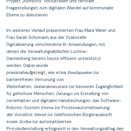
Projekt „RuhrBots“ vorzustellen und zentrale
Fragestellungen zum digitalen Wandel auf kommunaler
Ebene zu diskutieren.
Im weiteren Verlauf präsentierten Frau Mara Weier und
Frau Sarah Schümann aus der Stabstelle
Digitalisierung verschiedene KI-Anwendungen, mit
denen die Verwaltungsabläufein Lüchow-
Dannenberg bereits heute effizient unterstützt
werden. Dabei wurde
praxisnahaufgezeigt, wie etwa
Readspeaker
zur
barrierefreien Vertonung von
Webinhalten,
Gebärdenavatare
zur besseren Zugänglichkeit
für gehörlose Menschen,
Datango
zur Erstellung von
Lerninhalten und digitalen Handreichungen, das Software-
Robotic-System
Emma
zur Prozessautomatisierung,
der Voicebot
Wendi
zur telefonischen Bürgerauskunft
sowie
Scriba
zur automatisierten
Protokollerstellung erfolgreich in den Verwaltungsalltag des