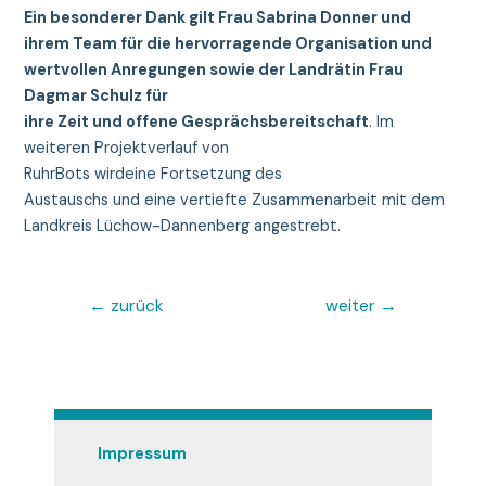
Ein
besonderer
Dank
gilt
Frau Sabrina Donner und
ihr
em
Team für die
hervorragende
Organisation und
wertvollen
Anregungen
sowie
der
Landrätin Frau
Dagmar Schulz für
ihre
Zeit
und
offene
Gesprächs
bereitschaft
. Im
weiteren Projektverlauf von
RuhrBots wirdeine Fortsetzung des
Austauschs und eine vertiefte Zusammenarbeit mit dem
Landkreis Lüchow-Dannenberg angestrebt.
Beitragsnavigation
←
zurück
weiter
→
Impressum