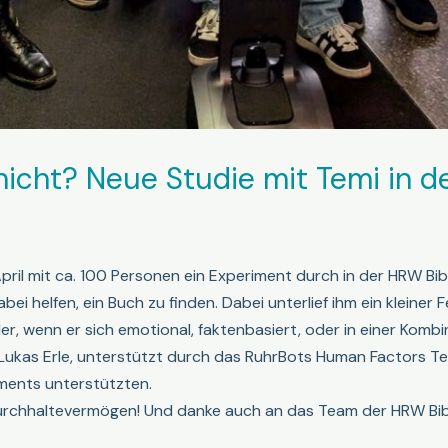
nicht? Neue Studie mit Temi in de
ril mit ca. 100 Personen ein Experiment durch in der HRW Bib
i helfen, ein Buch zu finden. Dabei unterlief ihm ein kleiner Fe
r, wenn er sich emotional, faktenbasiert, oder in einer Kombi
 Lukas Erle, unterstützt durch das RuhrBots Human Factors Te
iments unterstützten.
rchhaltevermögen! Und danke auch an das Team der HRW Bib f