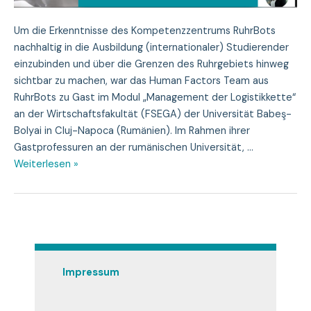
Um die Erkenntnisse des Kompetenzzentrums RuhrBots
nachhaltig in die Ausbildung (internationaler) Studierender
einzubinden und über die Grenzen des Ruhrgebiets hinweg
sichtbar zu machen, war das Human Factors Team aus
RuhrBots zu Gast im Modul „Management der Logistikkette“
an der Wirtschaftsfakultät (FSEGA) der Universität Babeş-
Bolyai in Cluj-Napoca (Rumänien). Im Rahmen ihrer
Gastprofessuren an der rumänischen Universität, …
Human
Weiterlesen »
Factors
Team
bringt
RuhrBots
an
die
Impressum
Babeş-
Bolyai