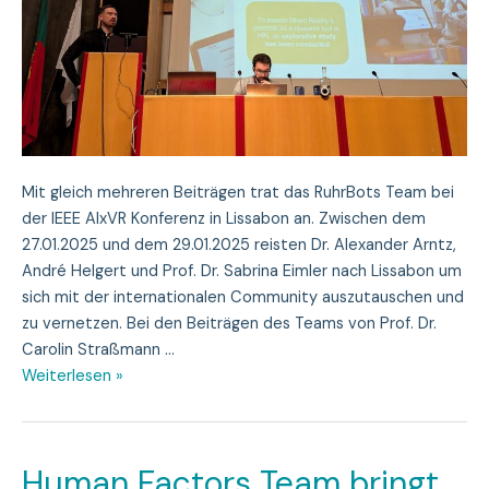
Mit gleich mehreren Beiträgen trat das RuhrBots Team bei
der IEEE AIxVR Konferenz in Lissabon an. Zwischen dem
27.01.2025 und dem 29.01.2025 reisten Dr. Alexander Arntz,
André Helgert und Prof. Dr. Sabrina Eimler nach Lissabon um
sich mit der internationalen Community auszutauschen und
zu vernetzen. Bei den Beiträgen des Teams von Prof. Dr.
Carolin Straßmann …
RuhrBots
Weiterlesen »
mit
Beiträgen
bei
Human Factors Team bringt
IEEE