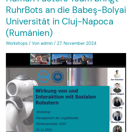
AIxVR
RuhrBots an die Babeş-Bolyai
Konferenz
Universität in Cluj-Napoca
in
Lissabon
(Rumänien)
Workshops
/ Von
admin
/
27. November 2024