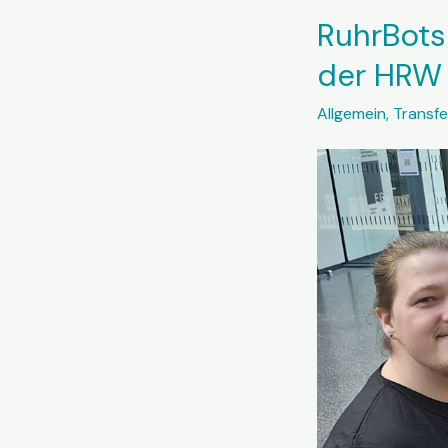
Roboter
RuhrBots
im
öffentlichen
der HRW
Sektor“
Allgemein
,
Transfe
bringt
Fachleute
aus
Wissenschaft
und
Praxis
zusammen