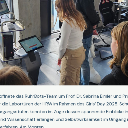
öffnete das RuhrBots-Team um Prof. Dr. Sabrina Eimler und Prof
die Labortüren der HRW im Rahmen des Girls‘ Day 2025. Schü
rgangsstufen konnten im Zuge dessen spannende Einblicke in
 und Wissenschaft erlangen und Selbstwirksamkeit im Umgang 
erfahren. Am Morgen …