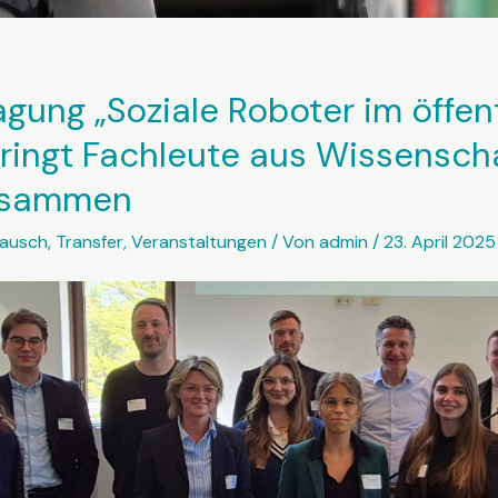
agung „Soziale Roboter im öffen
bringt Fachleute aus Wissensch
zusammen
tausch
,
Transfer
,
Veranstaltungen
/ Von
admin
/
23. April 2025