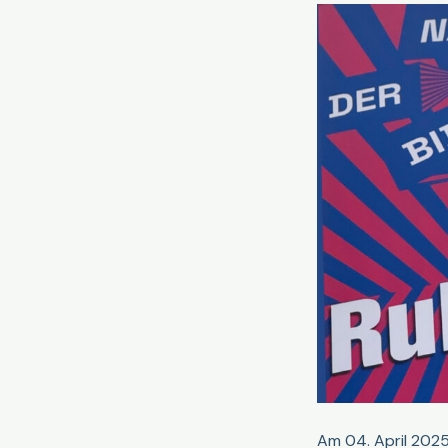
der
HRW
Am 04. April 2025