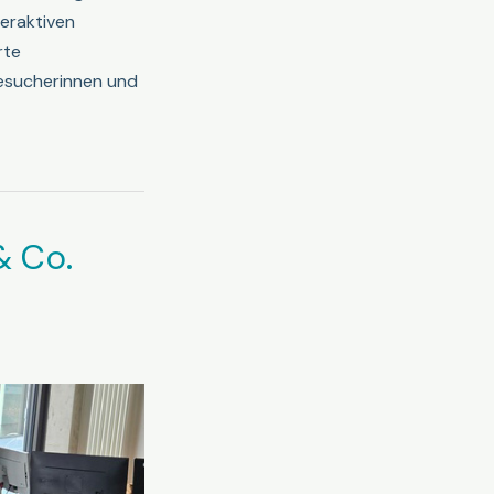
teraktiven
rte
Besucherinnen und
& Co.