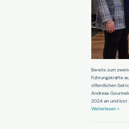
Bereits zum zwei
Führungskräfte au
öffentlichen Sekto
Andreas Gourmelon
2024 an und bot 
Zweite
Weiterlesen »
Tagung
„Soziale