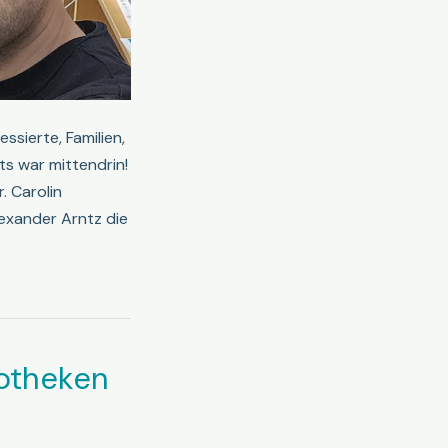
ssierte, Familien,
s war mittendrin!
. Carolin
lexander Arntz die
iotheken