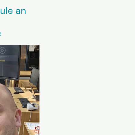
ule an
5