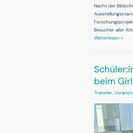
Nacht der Bibliot
Ausstellungsstand
Forschungsprojekt
Besucher aller Al
RuhrBots
Weiterlesen »
bei
der
Langen
Schüler:i
Nacht
der
beim Gir
Bibliotheken
Transfer
,
Veranst