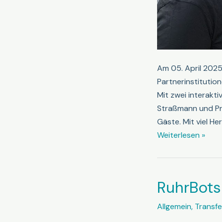
Am 05. April 2025 
Partnerinstitutio
Mit zwei interakt
Straßmann und Pro
Gäste. Mit viel He
RuhrBots
Weiterlesen »
beim
Tag
der
RuhrBots
offenen
Hochschule
Allgemein
,
Transfe
an