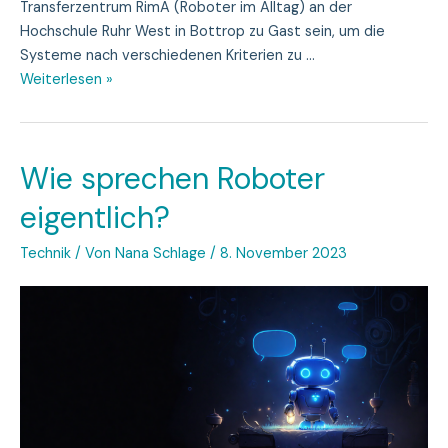
Transferzentrum RimA (Roboter im Alltag) an der
Hochschule Ruhr West in Bottrop zu Gast sein, um die
Systeme nach verschiedenen Kriterien zu …
RuhrBots
Weiterlesen »
bereitet
sich
auf
Wie sprechen Roboter
Benchmarking
Panel
eigentlich?
vor
Technik
/ Von
Nana Schlage
/
8. November 2023